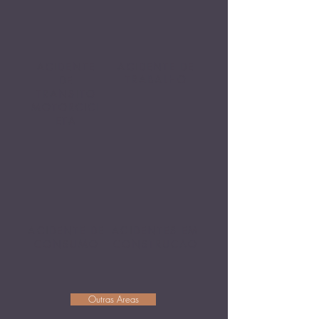
ACIDENTE
ACIDENTE DE
TRABALHO
DE
TRANSITO
MOTORCICL
ETA
ACIDENTE DE
ACIDENTES EM
CONSUMO
CONSTRUCAO
Outras Areas